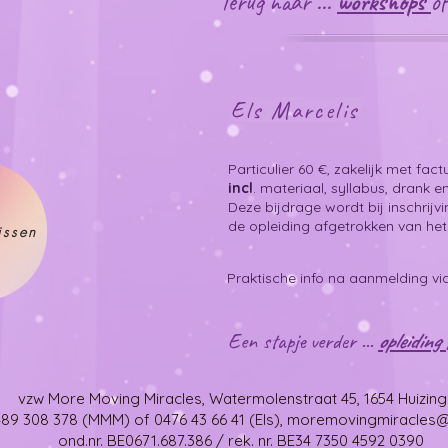
Terug naar ...
workshops
o
Els Marcelis
Particulier 60 €, zakelijk met fact
incl
. materiaal, syllabus, drank e
Deze bijdrage wordt bij inschrijv
de opleiding afgetrokken van het 
issen
Praktische info na aanmelding v
Een stapje verder ...
opleidin
vzw More Moving Miracles, Watermolenstraat 45, 1654 Huizin
0489 308 378 (MMM) of 0476 43 66 41 (Els), moremovingmiracle
​ond.nr. BE0671.687.386 / ​rek. nr. BE34 7350 4592 0390