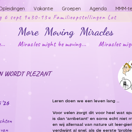
Opleidingen
Vakantie
Groepen
Agenda
MMM-t
g 6 sept 9u30-13u Familieopstellingen Lot
More Moving Miracles
ove...
Miracles might be moving...
Miracles migh
N WORDT PLEZANT
 '26
Leren doen we een leven lang ...
Voor velen zorgt dit voor heel wat spa
achten
is dan 'ambetant' en soms echt niet me
en wij allemaal van nature uit leer-gie
 van
verdwijnt al snel, als de eerste 'probl