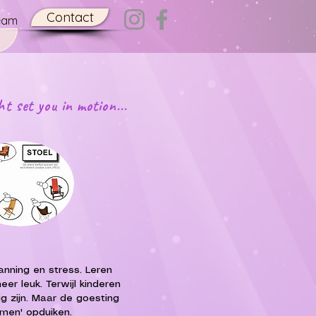
Contact
eam
t set you in motion...
nning en stress.​ Leren
er leuk. Terwijl kinderen
rig zijn. Maar de goesting
emen' opduiken.