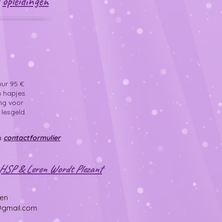
f
opleidingen
uur 95 €
n hapjes.
ing voor
lesgeld.
ia
contactformulier
g HSP & Leren Wordt Plezant
gen
s@gmail.com