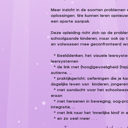
Meer inzicht in de soorten problemen e
oplossingen. ​We kunnen leren opnieu
een aparte aanpak.
​Deze opleiding richt zich op de probl
schoolgaande kinderen, maar ook op 
en volwassen mee geconfronteerd wor
​ * Beelddenken, het visuele leersys
leersystemen
* de link met (hoog)gevoeligheid (hsp),
autisme, ...
* praktijkgericht: oefeningen die je ka
dagelijks leven van kinderen, jonger
* met aandacht voor het schoolweze
eraan
* ​met hersenen in beweging, oog-pro
integratie, ...
​ * met link naar het 'innerlijke kind' in
​ * ​en zo veel meer . . .​