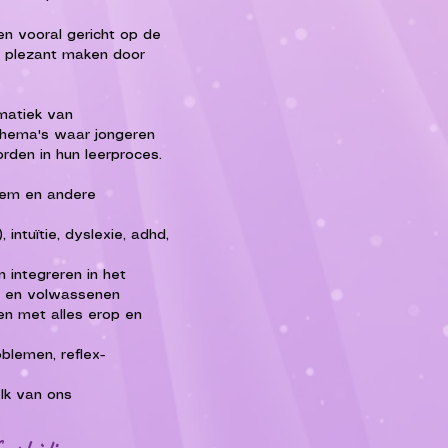
n vooral gericht op de ​
w plezant maken door
ematiek van
thema's waar jongeren
den in hun leerproces.
teem en andere
 intuïtie, dyslexie, adhd,
n integreren in het
en en volwassenen
n met alles erop en
blemen, reflex-
 elk van ons