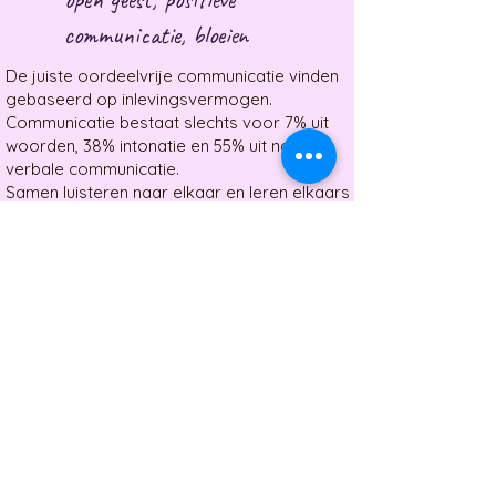
communicatie, bloeien
De juiste oordeelvrije communicatie vinden
gebaseerd op inlevingsvermogen.
​Communicatie bestaat slechts voor 7% uit
woorden, 38% intonatie en 55% uit non-
verbale communicatie.
Samen luisteren naar elkaar en leren elkaars
taal te begrijpen, spreken, voelen, trillen op
de juiste frequentie en resoneren met elkaar
en je medemens in zijn/haar waarde(n)
laten.
zelfreflectie, evolueren, groeien
Groeien door te evolueren als individu, zodat
de groepsdynamiek ook groeit.
Mensen, materialen, omgevingen,
omstandigheden die jou raken en deze
meenemen in een groeiproces.