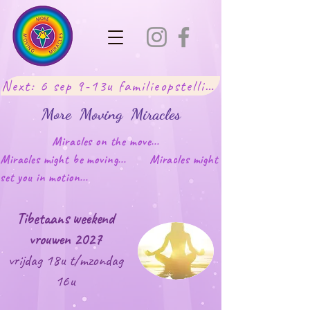
Next: 6 sep 9-13u familieopstellingen Lot
More Moving Miracles
Miracles on the move...
Miracles might be moving... Miracles might
set you in motion...
Tibetaans weekend
vrouwen 2027
vrijdag 18u t/mzondag
16u