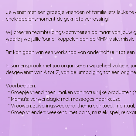
Je wenst met een groepje vrienden of familie iets leuks te
chakrabalansmoment de geknipte verrassing!
Wij creëren teambuildings-activiteiten op maat van jouw g
waarbij we jullie 'band'' koppelen aan de MMM-visie, missi
​Dit kan gaan van een workshop van anderhalf uur tot een v
In samenspraak met jou organiseren wij geheel volgens j
desgewenst van A tot Z, van de uitnodiging tot een originee
Voorbeelden:
​* Groepje vriendinnen: maken van natuurlijke producten (zal
* ​Mama's: verwendagje met massages naar keuze
​ * Vrouwen: zuiveringsweekend: thema spiritueel, mentaal, 
* Groep vrienden: weekend met dans, muziek, spel, relaxatie