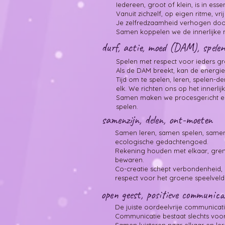
Iedereen, groot of klein, is in essen
​Vanuit zichzelf, op eigen ritme, v
​Je zelfredzaamheid verhogen door
​Samen koppelen we de innerlijke
durf, actie, moed (DAM), ​spele
Spelen met respect voor ieders g
Als de DAM breekt, kan de energie
Tijd om te spelen, leren, spelen-d
elk. We richten ons op het innerlijk
Samen maken we procesgericht erva
spelen.
samenzijn, delen, ont-moeten
Samen leren, samen spelen, samen
ecologische gedachtengoed. ​
​Rekening houden met elkaar, gren
bewaren.
Co-creatie schept verbondenheid
respect voor het groene speelveld.
open geest, positieve communicat
De juiste oordeelvrije communica
​Communicatie bestaat slechts voo