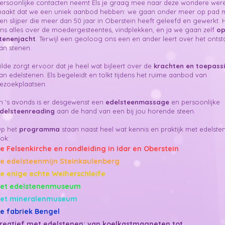
ersoonlijke contacten neemt Els je graag mee naar deze wondere werel
aakt dat we een uniek aanbod hebben: we gaan onder meer op pad 
en slijper die meer dan 50 jaar in Oberstein heeft geleefd en gewerkt. Hi
ns alles over de moedergesteentes, vindplekken, en ja we gaan zelf
o
tenenjacht
. Terwijl een geoloog ons een en ander leert over het onts
an stenen.
ilde zorgt ervoor dat je heel wat bijleert over de
krachten en toepass
an edelstenen.
Els begeleidt en tolkt tijdens het ruime aanbod van
ezoekplaatsen.
n 's avonds is er desgewenst een
edelsteenmassage
en persoonlijke
delsteenreading
aan de hand van een bij jou horende steen.
p het
programma
staan naast heel wat kennis en praktijk met edelste
ok:
e Felsenkirche en rondleiding in Idar en Oberstein
e edelsteenmijn Steinkaulenberg
e enige echte Weiherschleife
et edelstenenmuseum
et mineralenmuseum
e fabriek Bengel
reatief met edelstenen: van koelkastmagneten tot