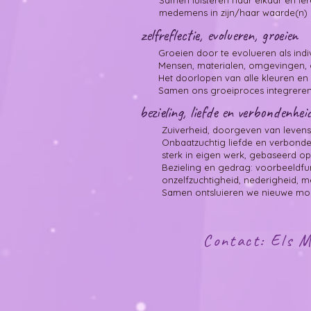
Samen luisteren naar elkaar en lere
medemens in zijn/haar waarde(n) l
zelfreflectie, evolueren, groeien
Groeien door te evolueren als ind
Mensen, materialen, omgevingen,
Het doorlopen van alle kleuren en
Samen ons groeiproces integreren,
​​bezieling, liefde en verbondenhei
Zuiverheid, doorgeven van levenser
Onbaatzuchtig liefde en verbonde
sterk in eigen werk, gebaseerd op 
Bezieling en gedrag: voorbeeldfun
onzelfzuchtigheid, nederigheid, me
​Samen ontsluieren we nieuwe moge
Contact: Els M