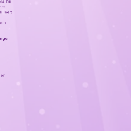
d. Dit
met
j leert
p
taan
ingen
nen