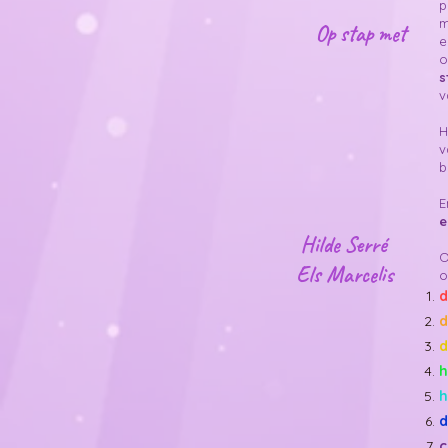
p
m
Op stap met
e
o
s
v
H
v
b
E
e
Hilde Serré
O
Els Marcelis
o
d
d
d
h
h
d
c