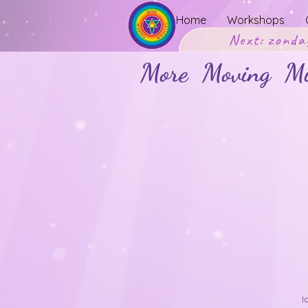
Home
Workshops
Next: zonda
More Moving Mir
I