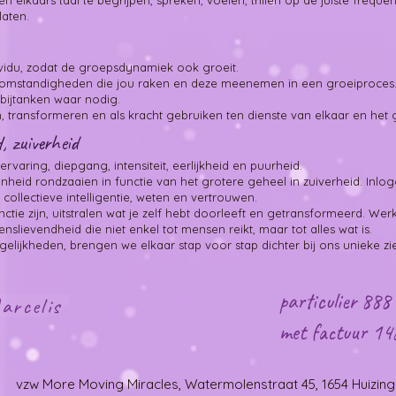
n elkaars taal te begrijpen, spreken, voelen, trillen op de juiste frequ
aten.
ividu, zodat de groepsdynamiek ook groeit.
 omstandigheden die jou raken en deze meenemen in een groeiproces
 bijtanken waar nodig.
 transformeren en als kracht gebruiken ten dienste van elkaar en het 
d, zuiverheid
varing, diepgang, intensiteit, eerlijkheid en puurheid.
nheid rondzaaien in functie van het grotere geheel in zuiverheid. Inl
collectieve intelligentie, weten en vertrouwen.
ctie zijn, uitstralen wat je zelf hebt doorleeft en getransformeerd. We
nslievendheid die niet enkel tot mensen reikt, maar tot alles wat is.
lijkheden, brengen we elkaar stap voor stap dichter bij ons unieke zi
particulier 888 
arcelis
met factuur 14
vzw More Moving Miracles, Watermolenstraat 45, 1654 Huizin