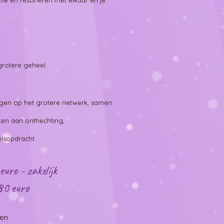
entie en resoneren met elkaar en je
.
grotere geheel.
oggen op het grotere netwerk, samen
rken aan onthechting,
elsopdracht.
euro - zakelijk
80 euro
gen