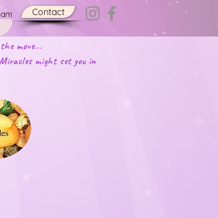
Contact
eam
 the move...
racles might set you in