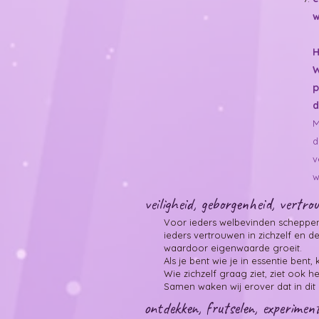
w
H
W
p
d
M
d
v
w
veiligheid, geborgenheid, vertrou
Voor ieders welbevinden scheppen
ieders ​vertrouwen in zichzelf en 
waardoor eigenwaarde groeit.
Als je bent wie je in essentie bent,
Wie zichzelf graag ziet, ziet ook 
​Samen waken wij erover dat in di
ontdekken, frutselen, experimen