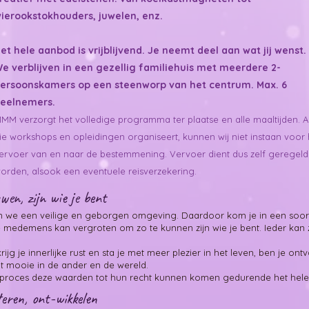
ierookstokhouders, juwelen, enz.
et hele aanbod is vrijblijvend. Je neemt deel aan wat jij wenst.
e verblijven in een gezellig familiehuis met meerdere 2-
ersoonskamers op een steenworp van het centrum. Max. 6
eelnemers.
MM verzorgt het volledige programma ter plaatse en alle maaltijden. A
ie workshops en opleidingen organiseert, kunnen wij niet instaan voor 
ervoer van en naar de bestemmening.
Vervoer dient dus zelf geregeld
orden, alsook een eventuele reisverzekering.
wen, zijn wie je bent
 we een veilige en geborgen omgeving. ​Daardoor kom je in een soort 
de medemens kan vergroten om zo te kunnen ​zijn wie je bent. Ieder kan 
 krijg je innerlijke rust en sta je met meer plezier in ​het leven, ben je o
het mooie in de ander en de wereld.
t proces deze waarden tot hun recht kunnen komen gedurende het hele 
teren, ont-wikkelen