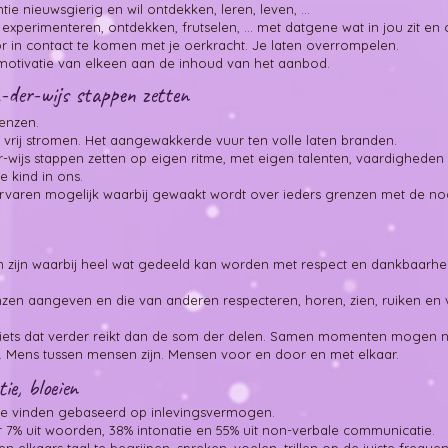
tie nieuwsgierig en wil ontdekken, leren, leven, ... ​
rij experimenteren, ontdekken, ​frutselen, ... met datgene wat in jou zit 
 in contact te komen met je oerkracht. Je laten overrompelen.
 motivatie van elkeen aan de inhoud van het aanbod.
n-der-wijs stappen zetten
renzen.
 vrij stromen. Het aangewakkerde vuur ten volle laten branden.
er-wijs stappen zetten op eigen ritme, ​met eigen talenten, vaardigheden
e kind in ons.
ren mogelijk waarbij gewaakt wordt over ieders ​grenzen met de nodige 
 zijn waarbij heel wat gedeeld kan worden met respect en dankbaarh
zen aangeven en die van anderen respecteren, horen, zien, ruiken en v
, iets dat verder reikt dan de som der delen. Samen momenten mogen
 ​Mens tussen mensen zijn. Mensen voor en door ​en met elkaar.
ie, bloeien
tie vinden gebaseerd op inlevingsvermogen.
r 7% uit woorden, 38% intonatie en 55% uit non-verbale communicatie.