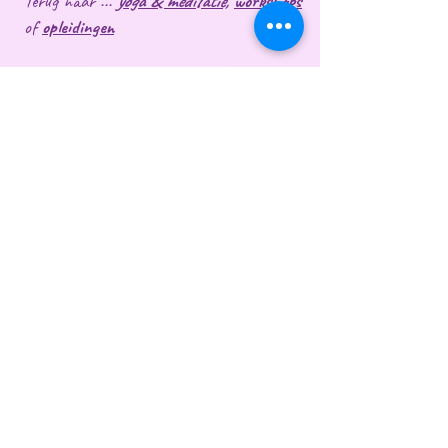
Terug naar ...
yoga & meditatie,
workshops
of
opleidingen
Leentje D'hoir
Prijs
Particulier: 135€/dag
Zakelijk met factuur: 170€/dag
Getuigenissen
vzw More Moving Miracles, Watermolenstraat 45, 1654
Huizingen
Tel. 0489 308 378 (MMM) of 0476 43 66 41 (Els),
moremovingmiracles@gmail.com
​ond.nr. BE0671.687.386 / ​rek. nr. BE34 7350 4592 0390