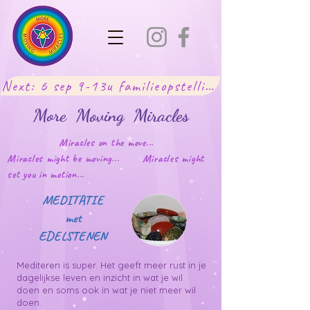
Next: 6 sep 9-13u familieopstellingen Lot
More Moving Miracles
Miracles on the move...
Miracles might be moving... Miracles might
set you in motion...
MEDITATIE
met
EDELSTENEN
Mediteren is super. Het geeft meer rust in je
dagelijkse leven en inzicht in wat je wil
doen en soms ook in wat je niet meer wil
doen.